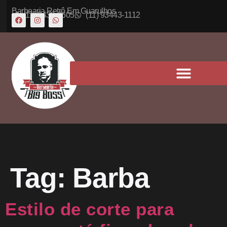
Barbearia Retrô Em Guarulhos
(11) 5430-6605
(11) 93443-1112
Tag:
Barba
Estilo de corte para