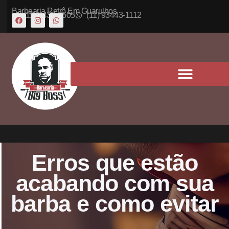
Barbearia Retrô Em Guarulhos
(11) 5430-6605
(11) 93443-1112
Erros que estão
acabando com sua
barba e como evitar