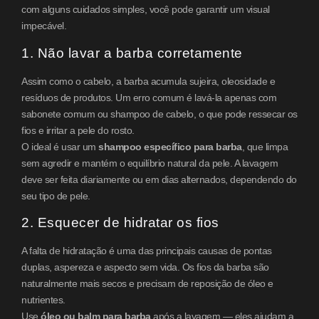
com alguns cuidados simples, você pode garantir um visual
impecável.
1. Não lavar a barba corretamente
Assim como o cabelo, a barba acumula sujeira, oleosidade e
resíduos de produtos. Um erro comum é lavá-la apenas com
sabonete comum ou shampoo de cabelo, o que pode ressecar os
fios e irritar a pele do rosto.
O ideal é usar um
shampoo específico para barba
, que limpa
sem agredir e mantém o equilíbrio natural da pele. A lavagem
deve ser feita diariamente ou em dias alternados, dependendo do
seu tipo de pele.
2. Esquecer de hidratar os fios
A falta de hidratação é uma das principais causas de pontas
duplas, aspereza e aspecto sem vida. Os fios da barba são
naturalmente mais secos e precisam de reposição de óleo e
nutrientes.
Use
óleo ou balm para barba
após a lavagem — eles ajudam a