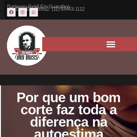
Barbearia Retrô Em Guarulhos
(11) 5430-6605
(11) 93443-1112
Por que um bom
corte faz toda a
diferença na
autoestima