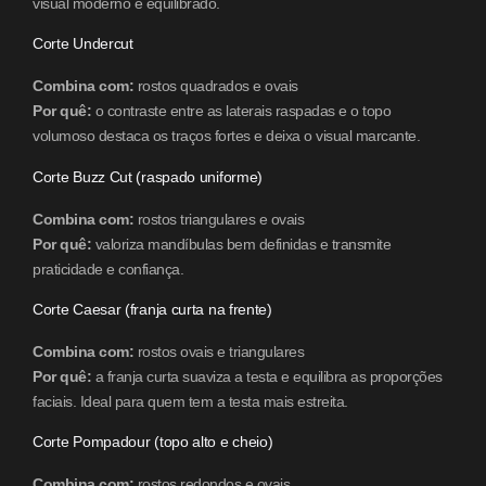
visual moderno e equilibrado.
Corte Undercut
Combina com:
rostos quadrados e ovais
Por quê:
o contraste entre as laterais raspadas e o topo
volumoso destaca os traços fortes e deixa o visual marcante.
Corte Buzz Cut (raspado uniforme)
Combina com:
rostos triangulares e ovais
Por quê:
valoriza mandíbulas bem definidas e transmite
praticidade e confiança.
Corte Caesar (franja curta na frente)
Combina com:
rostos ovais e triangulares
Por quê:
a franja curta suaviza a testa e equilibra as proporções
faciais. Ideal para quem tem a testa mais estreita.
Corte Pompadour (topo alto e cheio)
Combina com:
rostos redondos e ovais