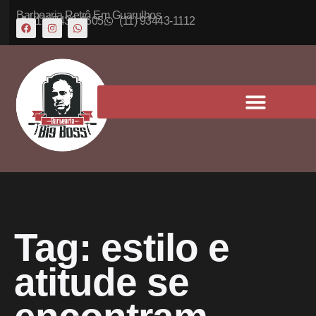
Barbearia Retrô Em Guarulhos
(11) 5430-6605
(11) 93443-1112
Tag:
estilo e
atitude se