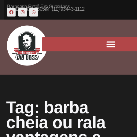
Barbearia Retrô Em Guarulhos
(11) 5430-6605
(11) 93443-1112
Tag:
barba
cheia ou rala