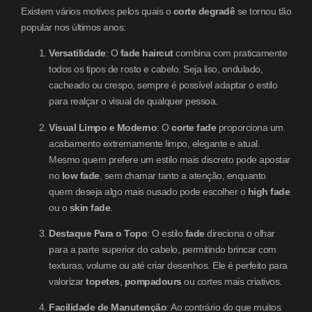
Existem vários motivos pelos quais o
corte degradê
se tornou tão
popular nos últimos anos:
Versatilidade
: O
fade haircut
combina com praticamente
todos os tipos de rosto e cabelo. Seja liso, ondulado,
cacheado ou crespo, sempre é possível adaptar o estilo
para realçar o visual de qualquer pessoa.
Visual Limpo e Moderno
: O
corte fade
proporciona um
acabamento extremamente limpo, elegante e atual.
Mesmo quem prefere um estilo mais discreto pode apostar
no
low fade
, sem chamar tanto a atenção, enquanto
quem deseja algo mais ousado pode escolher o
high fade
ou o
skin fade
.
Destaque Para o Topo
: O estilo
fade
direciona o olhar
para a parte superior do cabelo, permitindo brincar com
texturas, volume ou até criar desenhos. Ele é perfeito para
valorizar
topetes
,
pompadours
ou cortes mais criativos.
Facilidade de Manutenção
: Ao contrário do que muitos