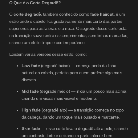
O Que é o Corte Degradê?
O
corte degradê
, também conhecido como
fade haircut
, é um
estilo onde o cabelo fica gradativamente mais curto das partes
superiores para as laterais e a nuca. O segredo desse corte está
na transição suave entre os comprimentos, sem linhas marcadas,
criando um efeito limpo e contemporâneo.
Existem várias versões desse estilo, como:
Low fade
(degradê baixo) — começa perto da linha
natural do cabelo, perfeito para quem prefere algo mais
discreto.
Mid fade
(degradê médio) — inicia um pouco mais acima,
criando um visual mais visível e moderno.
High fade
(degradê alto) — a transição começa no topo
da cabeça, dando um toque mais ousado e marcante.
Skin fade
— esse corte leva o degradê até a pele, criando
um contraste forte e deixando a parte inferior bem