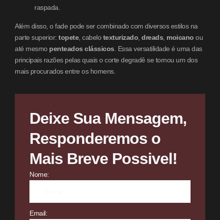
raspada.
Além disso, o fade pode ser combinado com diversos estilos na
parte superior:
topete
, cabelo
texturizado
,
dreads
,
moicano
ou
até mesmo
penteados clássicos
. Essa versatilidade é uma das
principais razões pelas quais o corte degradê se tornou um dos
mais procurados entre os homens.
Deixe Sua Mensagem,
Responderemos o
Mais Breve Possivel!
Nome:
Email: