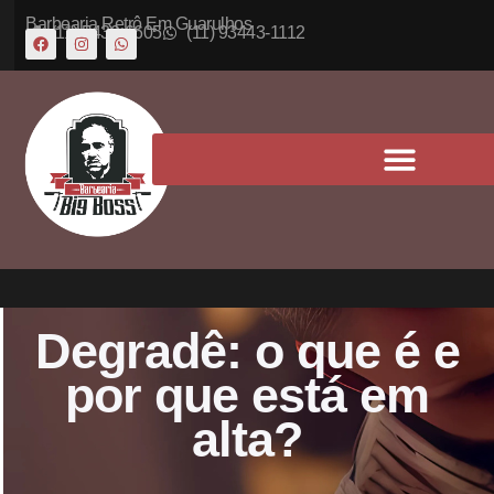
Barbearia Retrô Em Guarulhos
(11) 5430-6605
(11) 93443-1112
Degradê: o que é e
por que está em
alta?