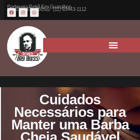
Barbearia Retrô Em Guarulhos
(11) 5430-6605
(11) 93443-1112
Cuidados
Necessários para
Manter uma Barba
Cheia Saudável