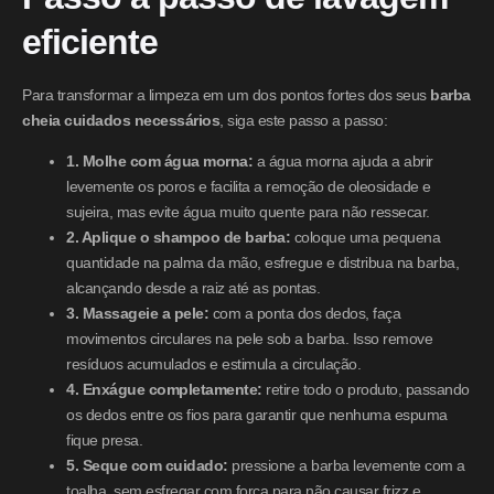
eficiente
Para transformar a limpeza em um dos pontos fortes dos seus
barba
cheia cuidados necessários
, siga este passo a passo:
1. Molhe com água morna:
a água morna ajuda a abrir
levemente os poros e facilita a remoção de oleosidade e
sujeira, mas evite água muito quente para não ressecar.
2. Aplique o shampoo de barba:
coloque uma pequena
quantidade na palma da mão, esfregue e distribua na barba,
alcançando desde a raiz até as pontas.
3. Massageie a pele:
com a ponta dos dedos, faça
movimentos circulares na pele sob a barba. Isso remove
resíduos acumulados e estimula a circulação.
4. Enxágue completamente:
retire todo o produto, passando
os dedos entre os fios para garantir que nenhuma espuma
fique presa.
5. Seque com cuidado:
pressione a barba levemente com a
toalha, sem esfregar com força para não causar frizz e