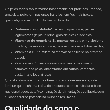
Os pelos faciais são formados basicamente por proteínas. Por isso,
uma dieta pobre em nutrientes irá refletir em fios mais fracos,
quebradiços e sem brilho. Inclua no dia a dia:
Proteínas de qualidade:
carnes magras, ovos, peixes,
leguminosas (feijão, lentilha, grão-de-bico) e laticínios;
Vitaminas do complexo B:
importantes para o metabolismo
dos fios, presentes em ovos, cereais integrais e folhas verdes;
Vitamina A e E:
auxiliam na renovação celular e na proteção
da pele;
Zinco e ferro:
minerais essenciais para o crescimento
saudável dos pelos, encontrados em carnes, sementes,
castanhas e leguminosas.
Quando falamos em
barba cheia cuidados necessários
, vale
lembrar que nenhuma rotina de produtos externos substitui a base
nutricional adequada. A combinação de alimentação equilibrada com
cuidados diários potencializa muito os resultados.
Qualidade do sono e