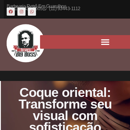
Barbearia Retrô Em Guarulhos
(11) 5430-6605
(11) 93443-1112
Coque oriental:
Transforme seu
visual com
sofisticação